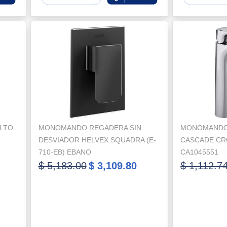
LTO
MONOMANDO REGADERA SIN
MONOMANDO 
DESVIADOR HELVEX SQUADRA (E-
CASCADE C
710-EB) EBANO
CA1045551
$ 5,183.00
$ 3,109.80
$ 1,112.7