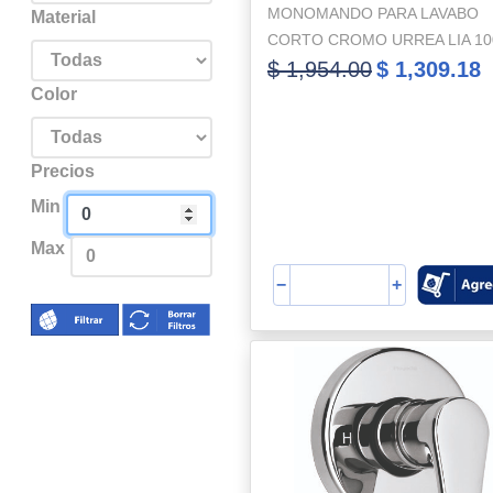
MONOMANDO PARA LAVABO
Material
CORTO CROMO URREA LIA 10
$ 1,954.00
$ 1,309.18
Color
Precios
Min
Max
−
+