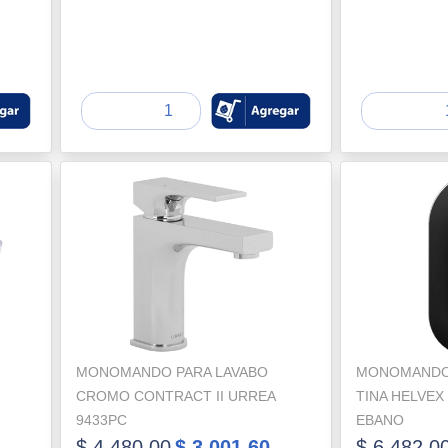
MONOMANDO PARA LAVABO
MONOMANDO
CROMO CONTRACT II URREA
TINA HELVEX
9433PC
EBANO
$ 4,480.00
$ 3,001.60
$ 6,482.0