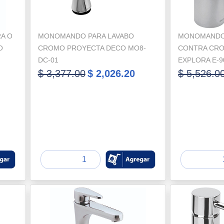
A O
MONOMANDO PARA LAVABO
MONOMANDO 
O
CROMO PROYECTA DECO MO8-
CONTRA CRO
DC-01
EXPLORA E-9
$ 3,377.00
$ 2,026.20
$ 5,526.0