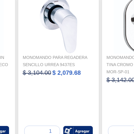
IN
MONOMANDO PARA REGADERA
MONOMANDO
DECO
SENCILLO URREA 9437ES
TINA CROMO
$ 3,104.00
$ 2,079.68
MOR-SP-01
$ 3,142.0