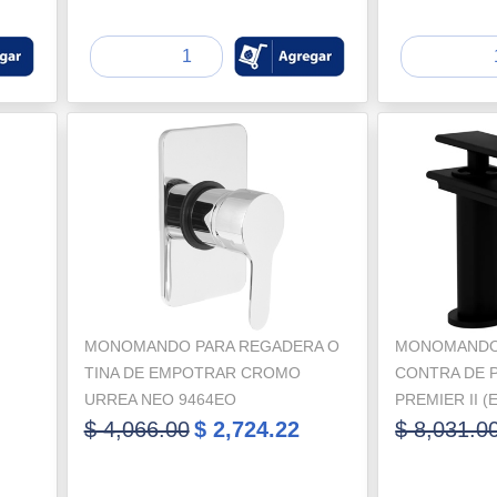
MONOMANDO PARA REGADERA O
MONOMANDO 
TINA DE EMPOTRAR CROMO
CONTRA DE 
URREA NEO 9464EO
PREMIER II (
$ 4,066.00
$ 2,724.22
$ 8,031.0