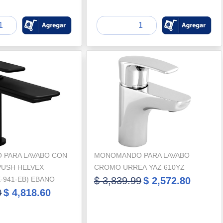
PARA LAVABO CON
MONOMANDO PARA LAVABO
PUSH HELVEX
CROMO URREA YAZ 610YZ
E-941-EB) EBANO
$ 3,839.99
$ 2,572.80
0
$ 4,818.60