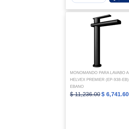
MONOMANDO PARA LAVABO A
HELVEX PREMIER (EP-938-EB)
EBANO
$ 11,236.00
$ 6,741.60