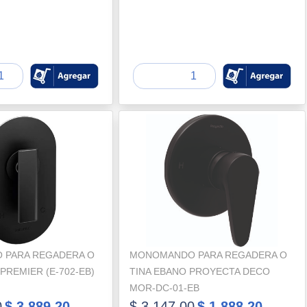
 PARA REGADERA O
MONOMANDO PARA REGADERA O
 PREMIER (E-702-EB)
TINA EBANO PROYECTA DECO
MOR-DC-01-EB
0
$ 3,889.20
$ 3,147.00
$ 1,888.20