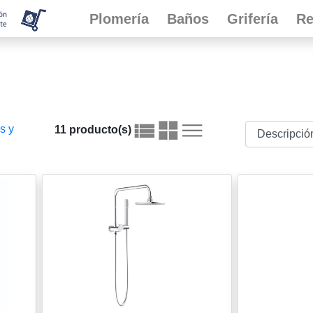
Plomería
Baños
Grifería
Re
s y
11 producto(s)