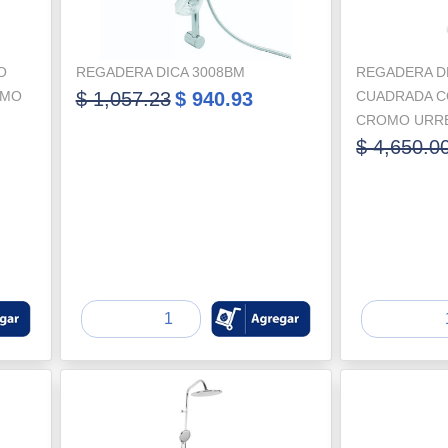
O
REGADERA DICA 3008BM
REGADERA D
OMO
$ 1,057.23
$ 940.93
CUADRADA C
CROMO URRE
$ 4,650.0