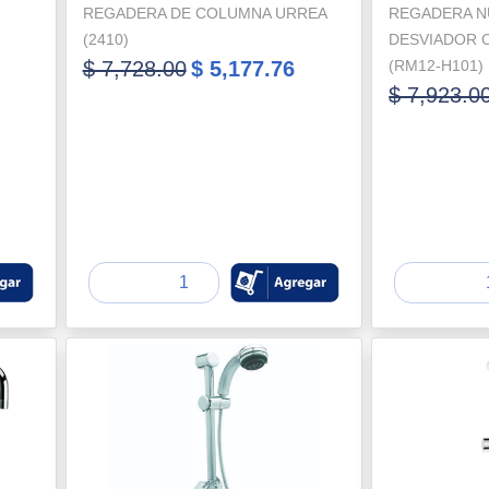
REGADERA DE COLUMNA URREA
REGADERA N
(2410)
DESVIADOR 
$ 7,728.00
$ 5,177.76
(RM12-H101)
$ 7,923.0