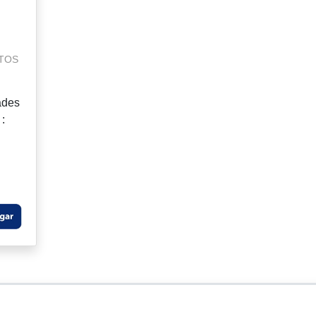
LTOS
ades
 :