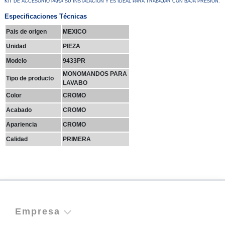
KIT DE ACCESORIO PARA SU INSTALACIÓN Y ES IDEAL PARA TRABAJAR CON BAJA PRESIÓN.
Especificaciones Técnicas
Pais de origen
MEXICO
Unidad
PIEZA
Modelo
9433PR
MONOMANDOS PARA
Tipo de producto
LAVABO
Color
CROMO
Acabado
CROMO
Apariencia
CROMO
Calidad
PRIMERA
Empresa