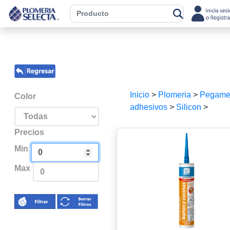
Inicio
>
Plomeria
>
Pegame
Color
adhesivos
>
Silicon
>
Precios
Min
Max