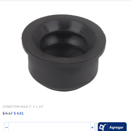
CONECTOR HULE 2" X 1 1/2"
$ 5.17
$ 4.61
−
+