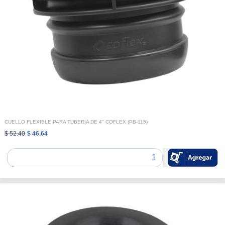
CUELLO FLEXIBLE PARA TUBERIA DE 4" COFLEX (PB-115)
$ 52.40
$ 46.64