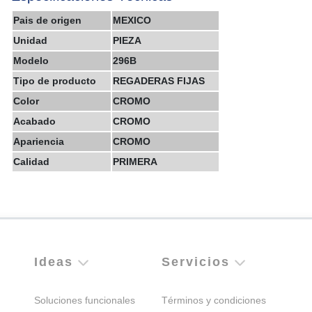
Pais de origen
MEXICO
Unidad
PIEZA
Modelo
296B
Tipo de producto
REGADERAS FIJAS
Color
CROMO
Acabado
CROMO
Apariencia
CROMO
Calidad
PRIMERA
Ideas
Servicios
Soluciones funcionales
Términos y condiciones