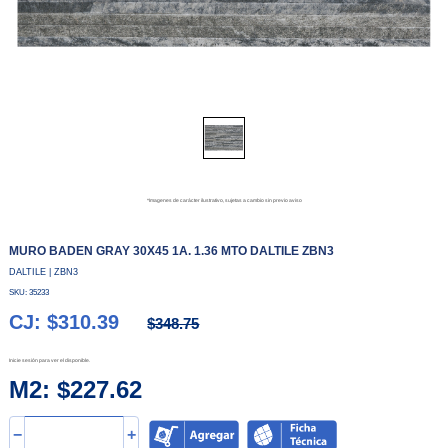
*Imagenes de carácter ilustrativo, sujetas a cambio sin previo aviso
MURO BADEN GRAY 30X45 1A. 1.36 MTO DALTILE ZBN3
DALTILE | ZBN3
SKU: 35233
CJ: $310.39
$348.75
Inicie sesión para ver el disponible.
M2: $227.62
−
+