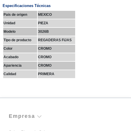
Especificaciones Técnicas
Pais de origen
MEXICO
Unidad
PIEZA
Modelo
3026B
Tipo de producto
REGADERAS FIJAS
Color
CROMO
Acabado
CROMO
Apariencia
CROMO
Calidad
PRIMERA
Empresa