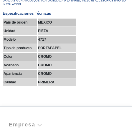
GRACIAS A UN ANCLA QUE VA ATORNILLADA A LA PARED, INCLUYE ACCESORIOS PARA SU
INSTALACIÓN.
Especificaciones Técnicas
Pais de origen
MEXICO
Unidad
PIEZA
Modelo
4717
Tipo de producto
PORTAPAPEL
Color
CROMO
Acabado
CROMO
Apariencia
CROMO
Calidad
PRIMERA
Empresa