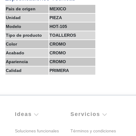
Pais de origen
MEXICO
Unidad
PIEZA
Modelo
HOT-105
Tipo de producto
TOALLEROS
Color
CROMO
Acabado
CROMO
Apariencia
CROMO
Calidad
PRIMERA
Ideas
Servicios
Soluciones funcionales
Términos y condiciones